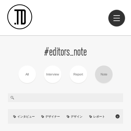
#editors_note
All
Interview
Report
Note
インタビュー
デザイナー
デザイン
レポート
＋
美大
イベント
UIUX
カーデザイン