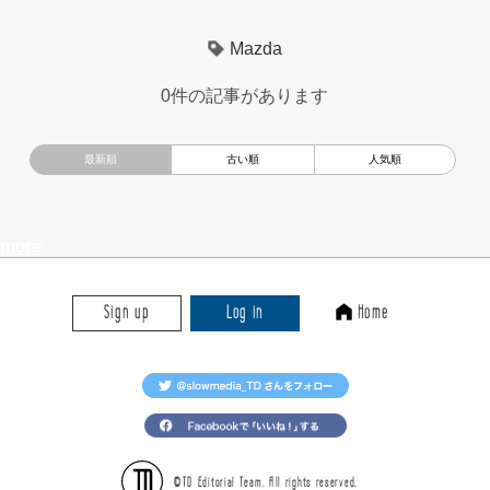
超小型モビリティ
美大生
UXデザイン
モノローグ
Mazda
京都芸術大学
デザイナーというしごと
TOYOTA
0件の記事があります
電動キックスクーター
CAR STYLING
TomMatano
キッズデザイン
Mazda
根津孝太
秋田公立美術大学
編集部トーク
miata
AXIS
more
Sign up
Log in
Home
©TD Editorial Team. All rights reserved.