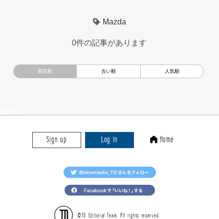
超小型モビリティ
美大生
UXデザイン
モノローグ
Mazda
京都芸術大学
デザイナーというしごと
TOYOTA
0件の記事があります
電動キックスクーター
CAR STYLING
TomMatano
キッズデザイン
Mazda
根津孝太
秋田公立美術大学
編集部トーク
miata
AXIS
more
Sign up
Log in
Home
©TD Editorial Team. All rights reserved.