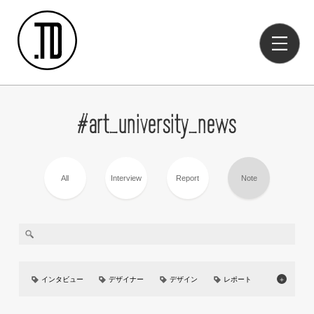
#art_university_news
All
Interview
Report
Note
インタビュー
デザイナー
デザイン
レポート
＋
美大
イベント
UIUX
カーデザイン