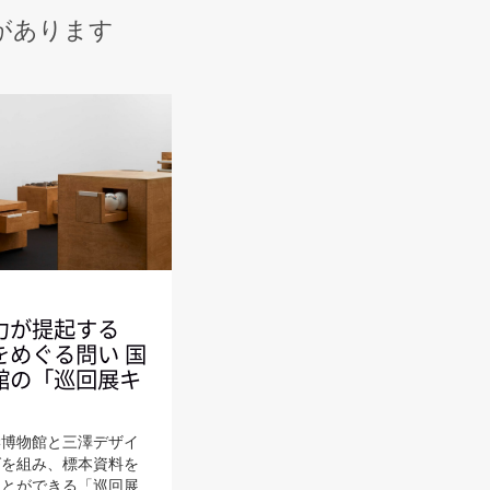
があります
力が提起する
をめぐる問い 国
館の「巡回展キ
学博物館と三澤デザイ
グを組み、標本資料を
ことができる「巡回展