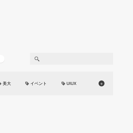
美大
イベント
UIUX
＋
モノローグ
京都芸術大学
CAR STYLING
TomMatano
編集部トーク
miata