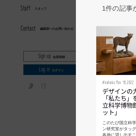
Staff
1件の記事
スタッフ
AXIS
Contact
編集部へのお問い合わせ
Sign up
会員登録
Log in
ログイン
#kahaku Nov 18,2022
JP
EN
デザインの
「私たち」
立科学博物
ット」
このたび国立科
ン研究室がタッ
各地に貸し出す