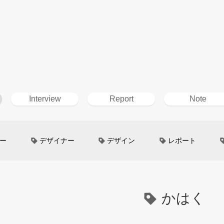
Interview
Report
Note
ー
デザイナー
デザイン
レポート
ン
超小型モビリティ
美大生
UXデザイン
というしごと
TOYOTA
電動キックスクーター
かはく
イン
Mazda
根津孝太
秋田公立美術大学