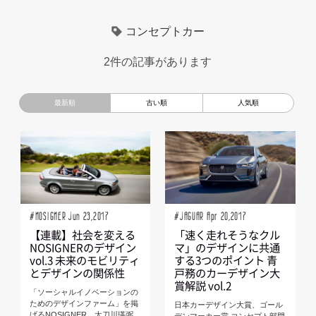
超小型モビリティ
美大生
UXデザイン
モノローグ
コンセプトカー
京都芸術大学
デザイナーというしごと
TOYOTA
2件の記事があります
電動キックスクーター
CAR STYLING
TomMatano
キッズデザイン
Mazda
根津孝太
秋田公立美術大学
編集部トーク
miata
AXIS
#NOSIGNER Jun 23,2017
#JAGUAR Apr 20,2017
【連載】社会を変える
「速く走れそうなクル
NOSIGNERのデザイン
マ」のデザインに共通
vol.3 未来のモビリティ
する3つのポイント 青
とデザインの関係性
戸務のカーデザイン大
賞解説 vol.2
「ソーシャルイノベーションの
ためのデザインファーム」を掲
日本カーデザイン大賞、ゴール
げるNOSIGNER、太刀川瑛弼