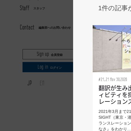
Staff
1件の記事
スタッフ
AXIS
Contact
編集部へのお問い合わせ
Sign up
会員登録
Log in
ログイン
#21_21 Nov 30,2020
JP
EN
翻訳が生み
ィビティを
レーション
2021年3月まで21_
SIGHT（東京
ランスレーショ
なさ』をわかり...