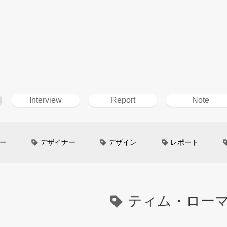
Interview
Report
Note
ー
デザイナー
デザイン
レポート
ン
超小型モビリティ
美大生
UXデザイン
というしごと
TOYOTA
電動キックスクーター
ティム・ロー
イン
Mazda
根津孝太
秋田公立美術大学