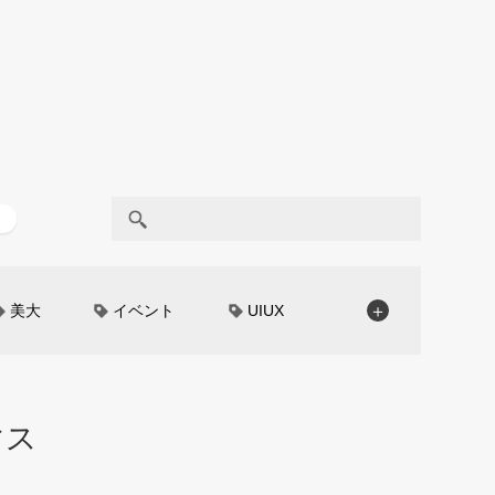
美大
イベント
UIUX
＋
モノローグ
京都芸術大学
CAR STYLING
TomMatano
マス
編集部トーク
miata