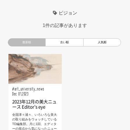
超小型モビリティ
美大生
UXデザイン
モノローグ
ピジョン
京都芸術大学
デザイナーというしごと
TOYOTA
1件の記事があります
電動キックスクーター
CAR STYLING
TomMatano
キッズデザイン
Mazda
根津孝太
秋田公立美術大学
編集部トーク
miata
AXIS
#art_university_news
Dec 01,2023
2023年12月の美大ニュ
ース Editor’s eye
全国津々浦々、いろいろな美大
の取り組みをウォッチしている
TD編集部。月に1回、エディタ
ーの視点から気になったニュー