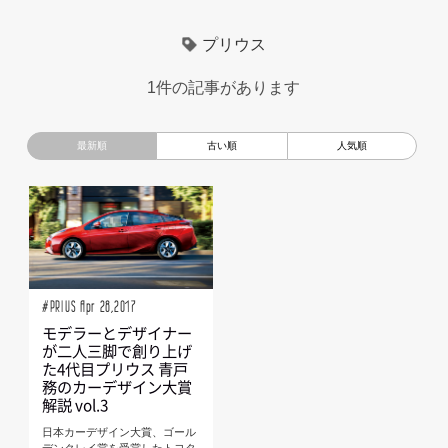
超小型モビリティ
美大生
UXデザイン
モノローグ
プリウス
京都芸術大学
デザイナーというしごと
TOYOTA
1件の記事があります
電動キックスクーター
CAR STYLING
TomMatano
キッズデザイン
Mazda
根津孝太
秋田公立美術大学
編集部トーク
miata
AXIS
#PRIUS Apr 28,2017
モデラーとデザイナー
が二人三脚で創り上げ
た4代目プリウス 青戸
務のカーデザイン大賞
解説 vol.3
日本カーデザイン大賞、ゴール