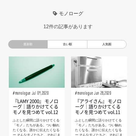
超小型モビリティ
美大生
UXデザイン
モノローグ
モノローグ
京都芸術大学
デザイナーというしごと
TOYOTA
12件の記事があります
電動キックスクーター
CAR STYLING
TomMatano
キッズデザイン
Mazda
根津孝太
秋田公立美術大学
編集部トーク
miata
AXIS
#monologue Jul 04,2020
#monologue Jun 26,2020
『LAMY 2000』 モノロ
『アライさん』 モノロ
ーグ｜語りかけてくる
ーグ｜語りかけてくる
モノを見つめて vol.12
モノを見つめて vol.11
ふとした瞬間に語りかけてくる
ふとした瞬間に語りかけてくる
「モノ」たちがある。つい触れ
「モノ」たちがある。つい触れ
たくなる、誰かに伝えたくなる
たくなる、誰かに伝えたくなる
ー そんなモノたちと、それにま
ー そんなモノたちと、それにま