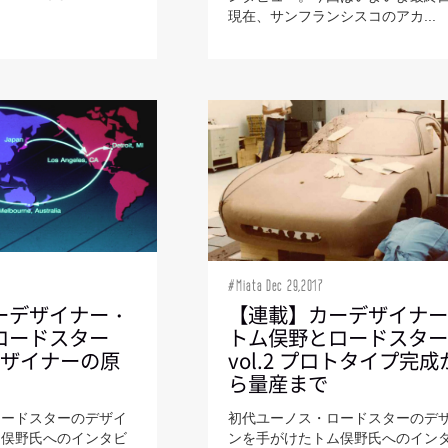
現在、サンフランシスコのアカ...
#Miata Dec 29,2017
ーデザイナー・
【連載】カーデザイナ
ロードスター
トム俣野とロードスタ
ーデザイナーの原
vol.2 プロトタイプ完成
ら量産まで
ロードスターのデザイ
初代ユーノス・ロードスターのデ
ム俣野氏へのインタビ
ンを手がけたトム俣野氏へのイン