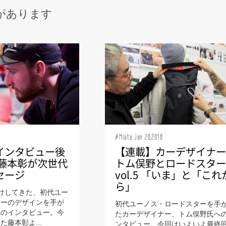
があります
#Miata Jan 26,2018
インタビュー後
【連載】カーデザイナ
・藤本彰が次世代
トム俣野とロードスタ
セージ
vol.5 「いま」と「これ
ら」
けしてきた、初代ユー
ターのデザインを手が
初代ユーノス・ロードスターを手
へのインタビュー。今
たカーデザイナー、トム俣野氏へ
藤本彰よ...
ンタビュー。今回はいよいよ最終