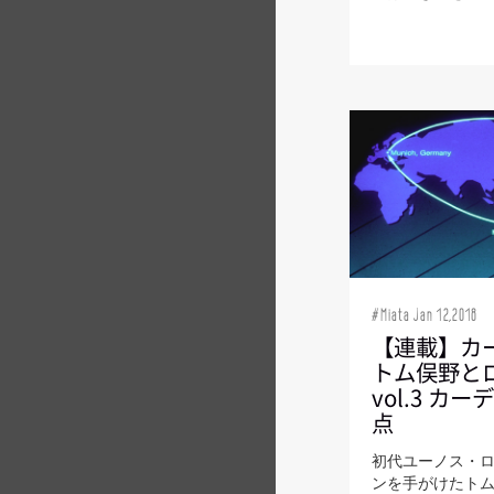
#Miata Jan 12,2018
【連載】カ
トム俣野と
vol.3 カ
点
初代ユーノス・
ンを手がけたト