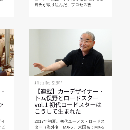
野氏が取り組んだ、プロセス改...
#Miata Dec 22,2017
ー・
【連載】カーデザイナー・
ー
トム俣野とロードスター
か
vol.1 初代ロードスターは
こうして生まれた
ザイ
2017年初夏。初代ユーノス・ロードス
タビ
ター（海外名：MX-5 、米国名：MX-5