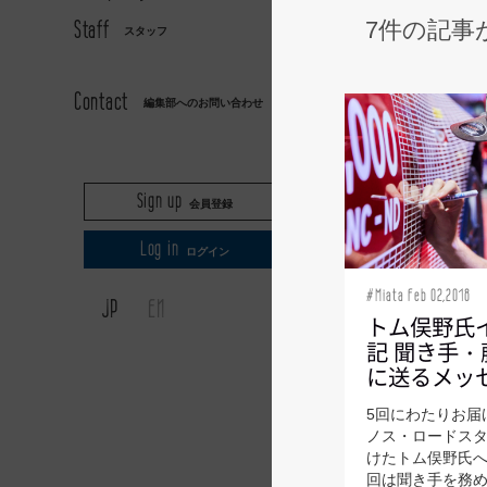
Staff
7件の記事
スタッフ
AXIS
Contact
編集部へのお問い合わせ
Sign up
会員登録
Log in
ログイン
#Miata Feb 02,2018
JP
EN
トム俣野氏
記 聞き手
に送るメッ
5回にわたりお届
ノス・ロードス
けたトム俣野氏
回は聞き手を務めた