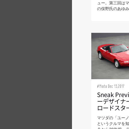
ュー。第三回は
の俣野氏のあゆみを
#Miata Dec 15,2017
Sneak Pr
ーデザイナ
ロードスタ
マツダの「ユー
というクルマを