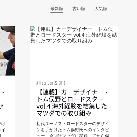
#Miata Jan 22,2018
ー・
【連載】カーデザイナー・
ー
トム俣野とロードスター
か
vol.4 海外経験を結集した
マツダでの取り組み
がけ
初代ユーノス・ロードスターのデザイ
のイ
ンを手がけたトム俣野氏へのインタビ
回。
ュー。今回はマツダに移籍してから俣