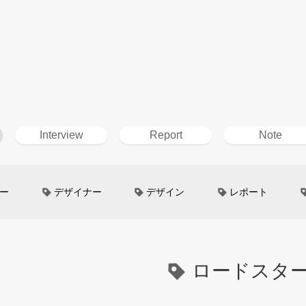
Interview
Report
Note
ー
デザイナー
デザイン
レポート
ン
超小型モビリティ
美大生
UXデザイン
というしごと
TOYOTA
電動キックスクーター
ロードスタ
イン
Mazda
根津孝太
秋田公立美術大学