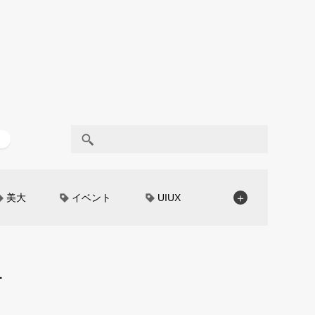
美大
イベント
UIUX
＋
モノローグ
京都芸術大学
CAR STYLING
TomMatano
ー
編集部トーク
miata