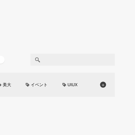
美大
イベント
UIUX
＋
モノローグ
京都芸術大学
CAR STYLING
TomMatano
編集部トーク
miata