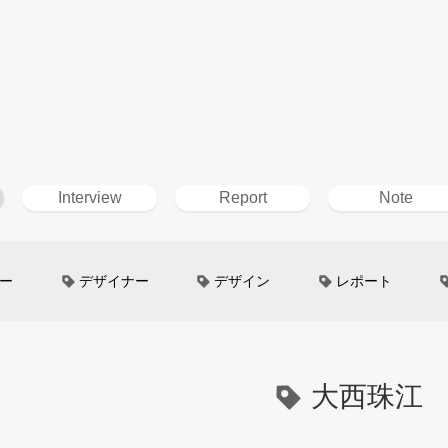
Interview
Report
Note
ー
デザイナー
デザイン
レポート
ン
超小型モビリティ
美大生
UXデザイン
というしごと
TOYOTA
電動キックスクーター
大西珠江
イン
Mazda
根津孝太
秋田公立美術大学