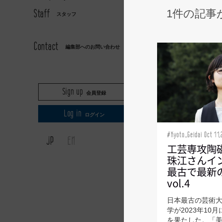
Staff
1件の記事
スタッフ
AXIS
Contact
編集部へのお問い合わせ
Sign up
会員登録
Log in
ログイン
#Kyoto_Geidai Oct 11,
JP
EN
工芸専攻陶
珠江さんイ
最古で最新
vol.4
日本最古の芸術
学が2023年10
を果たした。「