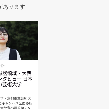
があります
2024
磁器領域・大西
ンタビュー 日本
の芸術大学
大学・京都市立芸術大
月にキャンパス全面移転
美大教育の最前線」を