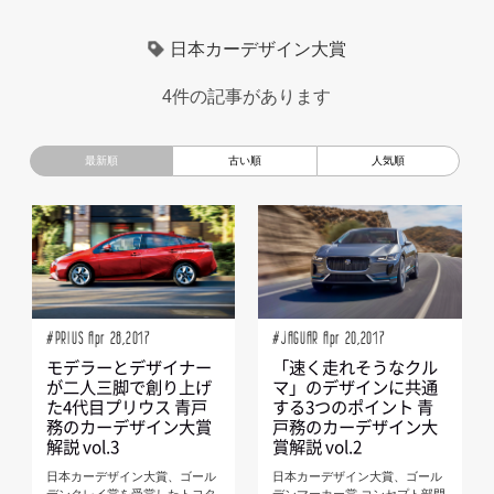
超小型モビリティ
美大生
UXデザイン
モノローグ
日本カーデザイン大賞
京都芸術大学
デザイナーというしごと
TOYOTA
4件の記事があります
電動キックスクーター
CAR STYLING
TomMatano
キッズデザイン
Mazda
根津孝太
秋田公立美術大学
編集部トーク
miata
AXIS
#PRIUS Apr 28,2017
#JAGUAR Apr 20,2017
モデラーとデザイナー
「速く走れそうなクル
が二人三脚で創り上げ
マ」のデザインに共通
た4代目プリウス 青戸
する3つのポイント 青
務のカーデザイン大賞
戸務のカーデザイン大
解説 vol.3
賞解説 vol.2
日本カーデザイン大賞、ゴール
日本カーデザイン大賞、ゴール