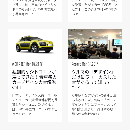
デンクレイ賞を受賞したトヨタ
デンマーカー賞 コンセプト部門
プリウスは、日本のハイブリッ
を受賞したジャガーI-PACEコン
ド車の草分けだ。1997年に初代
セプト。このクルマは2016年の
が発売され、2...
LAオ...
#CITROEN Apr 07,2017
Report Mar 31,2017
独創的なシトロエンが
クルマの「デザイン」
戻ってきた！ 青戸務の
だけに フォーカスした
カーデザイン大賞解説
賞があるって知って
vol.1
た？
日本カーデザイン大賞、ゴール
毎年様々なデザインの新車が生
デンマーカー賞 量産車部門を受
み出されるが、純粋に「カーデ
賞したシトロエンC4カクタス
ザイン」だけにフォーカスして
は、2015年にヨーロッパでデビ
専門家が集まり、評価する取り
ューした。そ...
組みが毎年行われて...