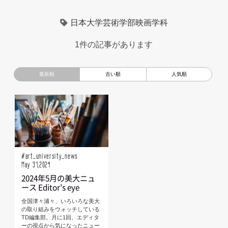
超小型モビリティ
美大生
UXデザイン
モノローグ
日本大学芸術学部映画学科
京都芸術大学
デザイナーというしごと
TOYOTA
1件の記事があります
電動キックスクーター
CAR STYLING
TomMatano
キッズデザイン
Mazda
根津孝太
秋田公立美術大学
編集部トーク
miata
AXIS
#art_university_news
May 31,2024
2024年5月の美大ニュ
ース Editor’s eye
全国津々浦々、いろいろな美大
の取り組みをウォッチしている
TD編集部。月に1回、エディタ
ーの視点から気になったニュー