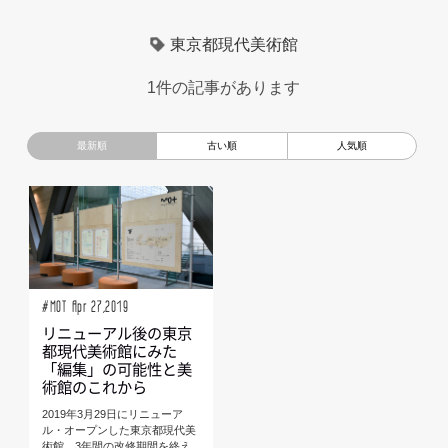
超小型モビリティ
美大生
UXデザイン
モノローグ
東京都現代美術館
京都芸術大学
デザイナーというしごと
TOYOTA
1件の記事があります
電動キックスクーター
CAR STYLING
TomMatano
キッズデザイン
Mazda
根津孝太
秋田公立美術大学
編集部トーク
miata
AXIS
#MOT Apr 27,2019
リニューアル後の東京
都現代美術館にみた
「編集」の可能性と美
術館のこれから
2019年3月29日にリニューア
ル・オープンした東京都現代美
術館。3年間の改修期間を終え