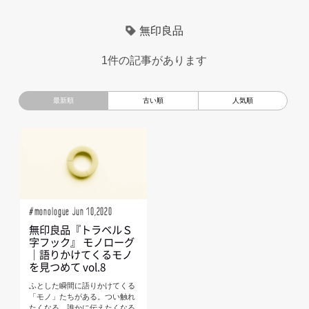
超小型モビリティ
美大生
UXデザイン
モノローグ
無印良品
京都芸術大学
デザイナーというしごと
TOYOTA
1件の記事があります
電動キックスクーター
CAR STYLING
TomMatano
キッズデザイン
Mazda
根津孝太
秋田公立美術大学
編集部トーク
miata
AXIS
#monologue Jun 10,2020
無印良品『トラベルＳ
字フック』 モノローグ
｜語りかけてくるモノ
を見つめて vol.8
ふとした瞬間に語りかけてくる
「モノ」たちがある。つい触れ
たくなる、誰かに伝えたくなる