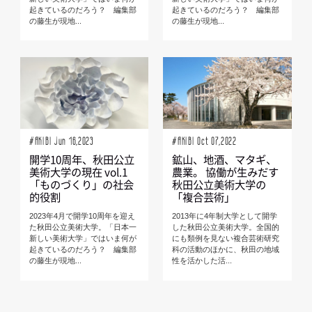
起きているのだろう？ 編集部
起きているのだろう？ 編集部
の藤生が現地...
の藤生が現地...
#AKIBI Jun 16,2023
#AKIBI Oct 07,2022
開学10周年、秋田公立
鉱山、地酒、マタギ、
美術大学の現在 vol.1
農業。 協働が生みだす
「ものづくり」の社会
秋田公立美術大学の
的役割
「複合芸術」
2023年4月で開学10周年を迎え
2013年に4年制大学として開学
た秋田公立美術大学。「日本一
した秋田公立美術大学。全国的
新しい美術大学」ではいま何が
にも類例を見ない複合芸術研究
起きているのだろう？ 編集部
科の活動のほかに、秋田の地域
の藤生が現地...
性を活かした活...