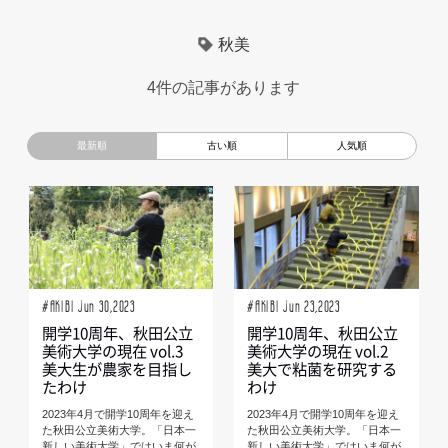
超小型モビリティ
美大生
UXデザイン
モノローグ
秋美
京都芸術大学
デザイナーというしごと
TOYOTA
4件の記事があります
電動キックスクーター
CAR STYLING
TomMatano
キッズデザイン
Mazda
根津孝太
秋田公立美術大学
編集部トーク
miata
AXIS
#AKIBI Jun 30,2023
#AKIBI Jun 23,2023
開学10周年、秋田公立
開学10周年、秋田公立
美術大学の現在 vol.3
美術大学の現在 vol.2
美大生が農家を目指し
美大で粘菌を研究する
たわけ
わけ
2023年4月で開学10周年を迎え
2023年4月で開学10周年を迎え
た秋田公立美術大学。「日本一
た秋田公立美術大学。「日本一
新しい美術大学」ではいま何が
新しい美術大学」ではいま何が