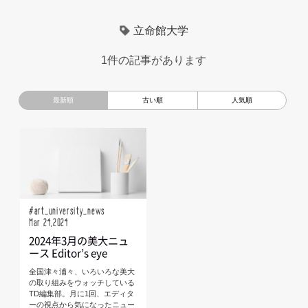
超小型モビリティ
美大生
UXデザイン
モノローグ
立命館大学
京都芸術大学
デザイナーというしごと
TOYOTA
1件の記事があります
電動キックスクーター
CAR STYLING
TomMatano
キッズデザイン
Mazda
根津孝太
秋田公立美術大学
編集部トーク
miata
AXIS
#art_university_news
Mar 24,2024
2024年3月の美大ニュ
ース Editor’s eye
全国津々浦々、いろいろな美大
の取り組みをウォッチしている
TD編集部。月に1回、エディタ
ーの視点から気になったニュー