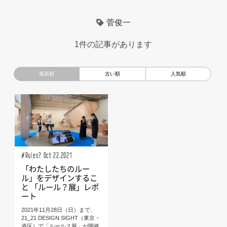
超小型モビリティ
美大生
UXデザイン
モノローグ
菅俊一
京都芸術大学
デザイナーというしごと
TOYOTA
1件の記事があります
電動キックスクーター
CAR STYLING
TomMatano
キッズデザイン
Mazda
根津孝太
秋田公立美術大学
編集部トーク
miata
AXIS
#Rules? Oct 22,2021
「わたしたちのルー
ル」をデザインするこ
と 「ルール？展」レポ
ート
2021年11月28日（日）まで、
21_21 DESIGN SIGHT（東京・
港区）で「ルール？展」が開催