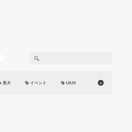
美大
イベント
UIUX
＋
モノローグ
京都芸術大学
CAR STYLING
TomMatano
編集部トーク
miata