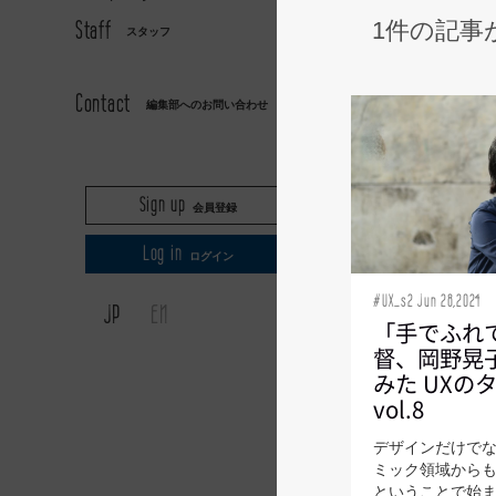
Staff
1件の記事
スタッフ
AXIS
Contact
編集部へのお問い合わせ
Sign up
会員登録
Log in
ログイン
#UX_s2 Jun 28,2024
JP
EN
「手でふれ
督、岡野晃
みた UXの
vol.8
デザインだけで
ミック領域からも
ということで始ま