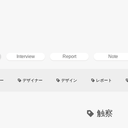
Interview
Report
Note
ー
デザイナー
デザイン
レポート
ン
超小型モビリティ
美大生
UXデザイン
というしごと
TOYOTA
電動キックスクーター
触察
イン
Mazda
根津孝太
秋田公立美術大学