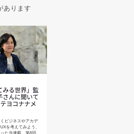
があります
てみる世界」監
子さんに聞いて
タテヨコナナメ
なくビジネスやアカデ
UXを考えてみよう、
った当連載。第8回