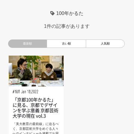
超小型モビリティ
美大生
UXデザイン
モノローグ
100年かるた
京都芸術大学
デザイナーというしごと
TOYOTA
1件の記事があります
電動キックスクーター
CAR STYLING
TomMatano
キッズデザイン
Mazda
根津孝太
秋田公立美術大学
編集部トーク
miata
AXIS
#KUA Jan 18,2022
「京都100年かるた」
に見る、京都でデザイ
ンを学ぶ意義 京都芸術
大学の現在 vol.3
「美大教育の最前線」に迫るべ
く、京都芸術大学をめぐる人々
へのインタビューを連載でお届