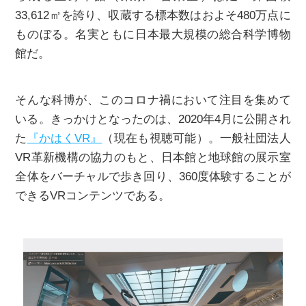
33,612㎡を誇り、収蔵する標本数はおよそ480万点に
ものぼる。名実ともに日本最大規模の総合科学博物
館だ。
そんな科博が、このコロナ禍において注目を集めて
いる。きっかけとなったのは、2020年4月に公開され
た
『かはくVR』
（現在も視聴可能）。一般社団法人
VR革新機構の協力のもと、日本館と地球館の展示室
全体をバーチャルで歩き回り、360度体験することが
できるVRコンテンツである。