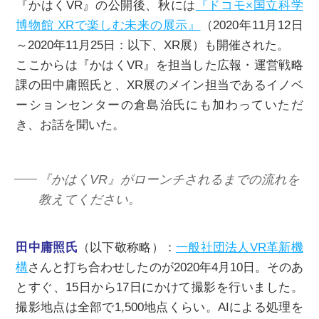
『かはくVR』の公開後、秋には
『ドコモ×国立科学
博物館 XRで楽しむ未来の展示』
（2020年11月12日
～2020年11月25日：以下、XR展）も開催された。
ここからは『かはくVR』を担当した広報・運営戦略
課の田中庸照氏と、XR展のメイン担当であるイノベ
ーションセンターの倉島治氏にも加わっていただ
き、お話を聞いた。
『かはくVR』がローンチされるまでの流れを
教えてください。
田中庸照氏
（以下敬称略）：
一般社団法人VR革新機
構
さんと打ち合わせしたのが2020年4月10日。そのあ
とすぐ、15日から17日にかけて撮影を行いました。
撮影地点は全部で1,500地点くらい。AIによる処理を