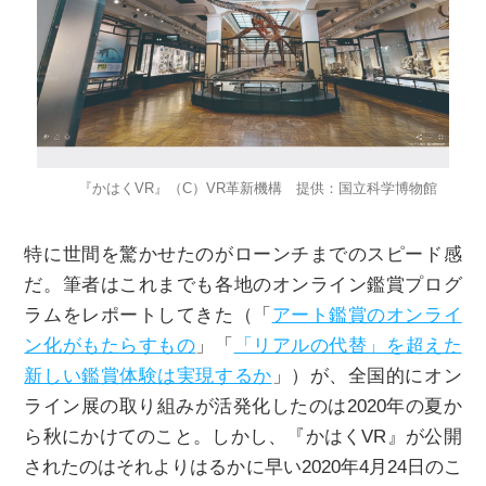
『かはくVR』（C）VR革新機構 提供：国立科学博物館
特に世間を驚かせたのがローンチまでのスピード感
だ。筆者はこれまでも各地のオンライン鑑賞プログ
ラムをレポートしてきた（「
アート鑑賞のオンライ
ン化がもたらすもの
」「
「リアルの代替」を超えた
新しい鑑賞体験は実現するか
」）が、全国的にオン
ライン展の取り組みが活発化したのは2020年の夏か
ら秋にかけてのこと。しかし、『かはくVR』が公開
されたのはそれよりはるかに早い2020年4月24日のこ