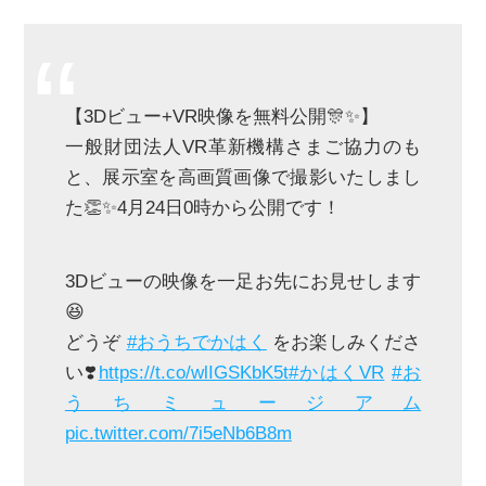
【3Dビュー+VR映像を無料公開🎊✨】
一般財団法人VR革新機構さまご協力のも
と、展示室を高画質画像で撮影いたしまし
た👏✨4月24日0時から公開です！
3Dビューの映像を一足お先にお見せします
😆
どうぞ
#おうちでかはく
をお楽しみくださ
い❣️
https://t.co/wlIGSKbK5t
#かはくVR
#お
うちミュージアム
pic.twitter.com/7i5eNb6B8m