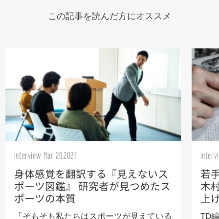
この記事を読んだ方にオススメ
interview Mar 26,2021
interv
身体感覚を翻訳する『見えないス
若手
ポーツ図鑑』 研究者が見つめたス
木
ポーツの本質
上
「そもそも私たちはスポーツが見えている
TD