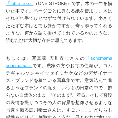
『Little tree』
（ONE STROKE）です。木の一生を描
いた本です。ページごとに異なる紙を使用し、木は
それぞれ手でひとつずつ付けられています。小さく
たたずむ木はとても静かですが、寄り添ってくれる
ような、何かを語り掛けてくれているかのような、
読むたびに大切な存在に思えてきます。
もしくは、写真家 広川泰士さんの
『sonomama
sonomama』
です。農家の方やお寺の住職が、コム
デギャルソンやイッセイミヤケなどのデザイナー
ズ・ブランドを着ている写真集です。意気込んで着
るようなブランドの服を、いつもの日常の中で、飾
らない自然体のまま、”そのまま”、着る。そして普段
の表情を撮りつつその人の背景を想像させるような
写真を撮る広川泰士さんは、すごい……。どちらも
感性をビリビリ刺激するような一冊となれば幸いで