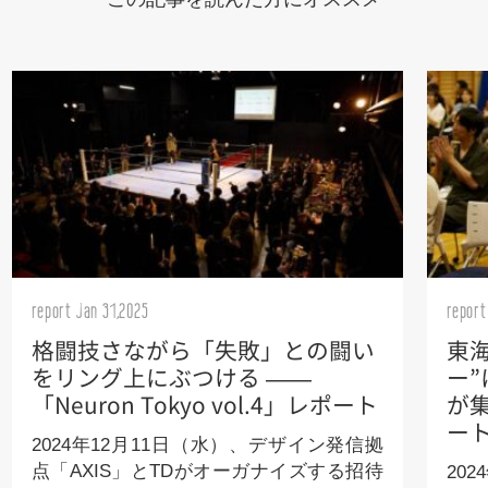
report Jan 31,2025
report
格闘技さながら「失敗」との闘い
東
をリング上にぶつける ——
ー
「Neuron Tokyo vol.4」レポート
が集
ー
2024年12月11日（水）、デザイン発信拠
点「AXIS」とTDがオーガナイズする招待
20