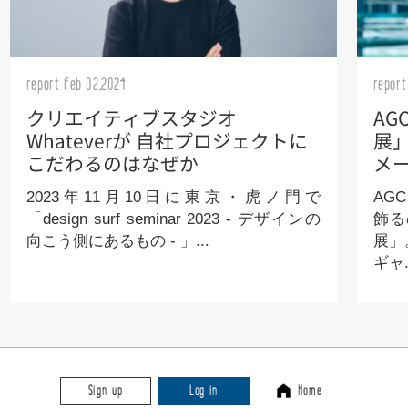
report Feb 02,2024
report
クリエイティブスタジオ
AG
Whateverが 自社プロジェクトに
展
こだわるのはなぜか
メ
2023年11月10日に東京・虎ノ門で
AG
「design surf seminar 2023 - デザインの
飾る
向こう側にあるもの - 」...
展」
ギャ.
Sign up
Log in
Home