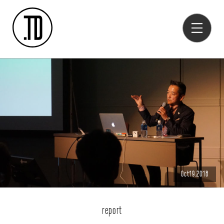
Oct19,2018
report