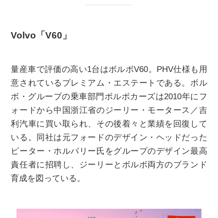
Volvo「V60」
量産車で評価の高い
1
台はボルボ
V60
。
PHV
仕様も用
意されているプレミアム・エステートである。ボル
ボ・グループの乗車部門ボルボカーズは
2010
年にフ
ォードから中国浙江省のジーリー・モータース／吉
利汽車に買い取られ、その後着々と業績を回復して
いる。同社は元フォードのデザイン・ヘッドだった
ピーター・ホルバリー氏をグループのデザイン最高
責任者に招聘し、ジーリーとボルボ両方のブランド
育成を図っている。