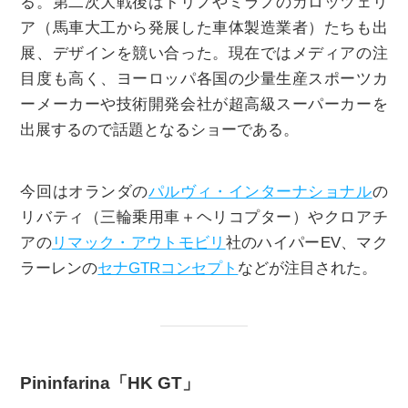
る。第二次大戦後はトリノやミラノのカロッツェリ
ア（馬車大工から発展した車体製造業者）たちも出
展、デザインを競い合った。現在ではメディアの注
目度も高く、ヨーロッパ各国の少量生産スポーツカ
ーメーカーや技術開発会社が超高級スーパーカーを
出展するので話題となるショーである。
今回はオランダの
パルヴィ・インターナショナル
の
リバティ（三輪乗用車＋ヘリコプター）やクロアチ
アの
リマック・アウトモビリ
社のハイパーEV、マク
ラーレンの
セナGTRコンセプト
などが注目された。
Pininfarina「HK GT」