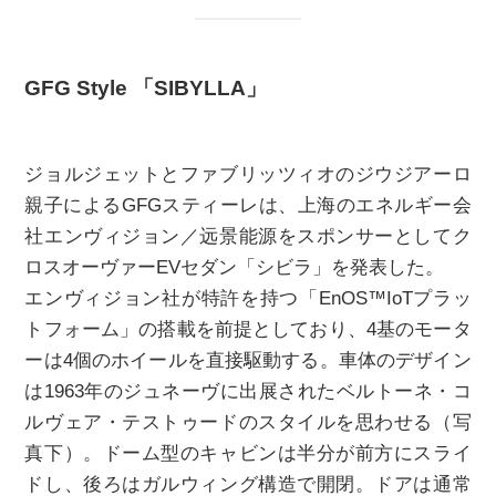
GFG Style 「SIBYLLA」
ジョルジェットとファブリッツィオのジウジアーロ
親子によるGFGスティーレは、上海のエネルギー会
社エンヴィジョン／远景能源をスポンサーとしてク
ロスオーヴァーEVセダン「シビラ」を発表した。
エンヴィジョン社が特許を持つ「EnOS™IoTプラッ
トフォーム」の搭載を前提としており、4基のモータ
ーは4個のホイールを直接駆動する。車体のデザイン
は1963年のジュネーヴに出展されたベルトーネ・コ
ルヴェア・テストゥードのスタイルを思わせる（写
真下）。ドーム型のキャビンは半分が前方にスライ
ドし、後ろはガルウィング構造で開閉。ドアは通常