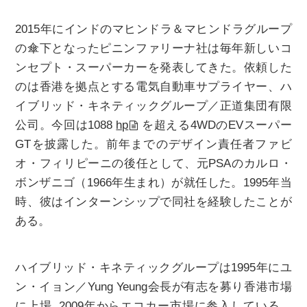
2015年にインドのマヒンドラ＆マヒンドラグループ
の傘下となったピニンファリーナ社は毎年新しいコ
ンセプト・スーパーカーを発表してきた。依頼した
のは香港を拠点とする電気自動車サプライヤー、ハ
イブリッド・キネティックグループ／正道集団有限
公司。今回は1088
hp
を超える4WDのEVスーパー
GTを披露した。前年までのデザイン責任者ファビ
オ・フィリピーニの後任として、元PSAのカルロ・
ボンザニゴ（1966年生まれ）が就任した。1995年当
時、彼はインターンシップで同社を経験したことが
ある。
ハイブリッド・キネティックグループは1995年にユ
ン・イョン／Yung Yeung会長が有志を募り香港市場
に上場､2009年からエコカー市場に参入している。