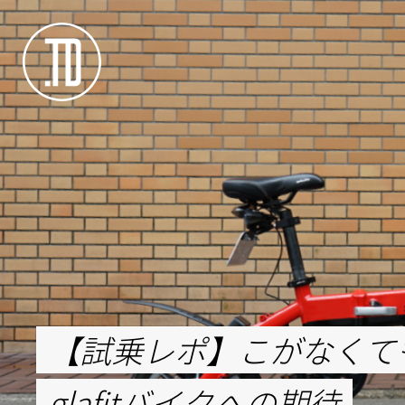
【試乗レポ】こがなくて
glafitバイクへの期待