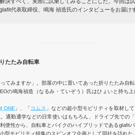
解決すべく、実際に試乗してみることにした。今回は
lafit代表取締役、鳴海 禎造氏のインタビューをお届け
りたたみ自転車
乗ってみますか」。部屋の中に置いてあった折りたたみ自転
式会社CEOの鳴海禎造（なるみ・ていぞう）氏はひょいと持ち
M ONE
」、「
コムス
」などの超小型モビリティを取材して
ク
。通勤通学などの日常使いはもちろん、ドライブ先での「
利便性から、自転車とバイクのハイブリッドであるglafit
小型モビリティ特集のスピンオフ企画として同社を訪れた