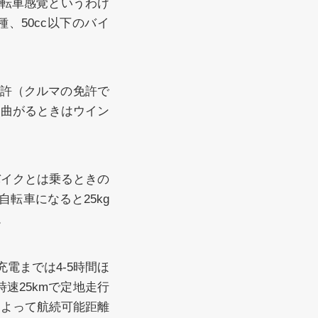
自転車感覚というわけ
、50cc以下のバイ
許（クルマの免許で
、曲がるときはウイン
付バイクとは乗るときの
転車になると25kg
。
電までは4-5時間ほ
速25kmで定地走行
によって航続可能距離