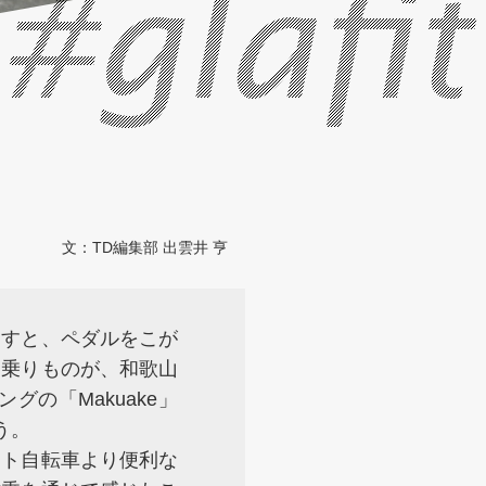
#glafit
文：
TD編集部 出雲井 亨
回すと、ペダルをこが
な乗りものが、和歌山
ングの「Makuake」
う。
スト自転車より便利な