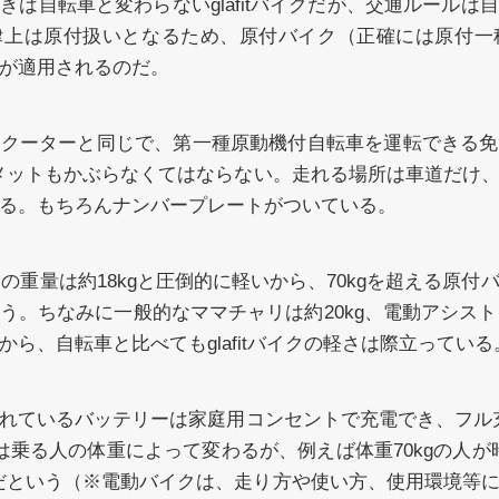
きは自転車と変わらないglafitバイクだが、交通ルールは
上は原付扱いとなるため、原付バイク（正確には原付一種
が適用されるのだ。
スクーターと同じで、第一種原動機付自転車を運転できる免
メットもかぶらなくてはならない。走れる場所は車道だけ
る。もちろんナンバープレートがついている。
バイクの重量は約18kgと圧倒的に軽いから、70kgを超える原
う。ちなみに一般的なママチャリは約20kg、電動アシスト自
ら、自転車と比べてもglafitバイクの軽さは際立っている
れているバッテリーは家庭用コンセントで充電でき、フル充
は乗る人の体重によって変わるが、例えば体重70kgの人が時
mだという（※電動バイクは、走り方や使い方、使用環境等