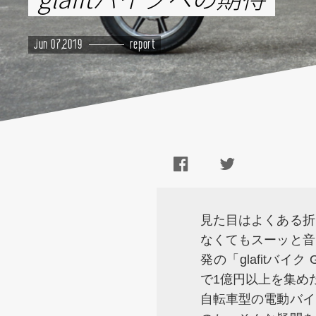
Jun 07,2019
report
見た目はよくある折
なくてもスーッと音
発の「glafitバイ
で1億円以上を集め
自転車型の電動バイ