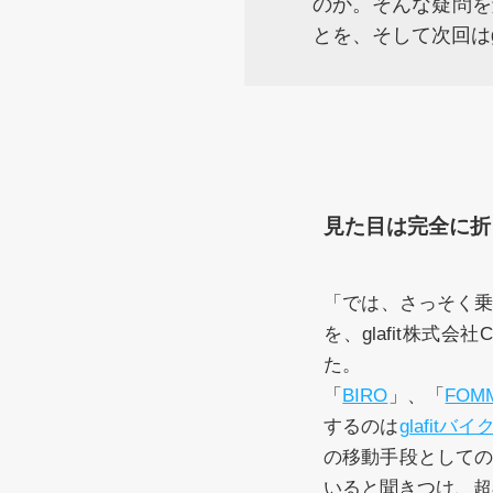
のか。そんな疑問を
とを、そして次回はg
見た目は完全に折
「では、さっそく
を、glafit株
た。
「
BIRO
」、「
FOM
するのは
glafitバイ
の移動手段としての
いると聞きつけ、超