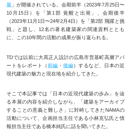
展
」が開催されている。会期前半（2023年7月25日〜
10月15日）を「第1部 覚醒と出発」、会期後半
（2023年11月1日〜24年2月4日）を「第2部 ⾶躍と挑
戦」と題し、12名の著名建築家の関連資料ととも
に、この10年間の活動の成果が振り返られる。
TDでは以前に大髙正人設計の広島市営基町高層アパ
ートをレポート（
前編
・
後編
）するなど、日本の近
現代建築の魅力と現在地を紹介してきた。
そこで本記事では「日本の近現代建築の歩み」を辿
る本展の内容を紹介しながら、「建築をアーカイブ
することの意義と難しさ」に対峙してきたNAMAの
活動について、企画担当主任である⼩林克弘⽒と情
報担当主任である橋本純⽒に話を聞いてきた。