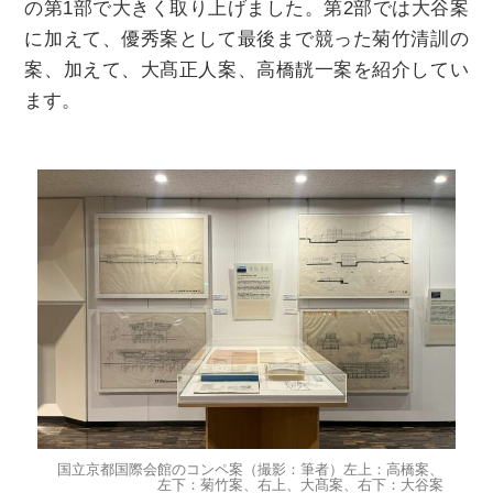
の第1部で大きく取り上げました。第2部では大谷案
に加えて、優秀案として最後まで競った菊⽵清訓の
案、加えて、大髙正人案、高橋靗⼀案を紹介してい
ます。
国立京都国際会館のコンペ案（撮影：筆者）左上：高橋案、
左下：菊竹案、右上、大髙案、右下：大谷案