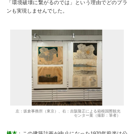
「環境破壊に繋がるのでは」という理由でどのプラ
ンも実現しませんでした。
左：坂倉事務所（東京）、右：吉阪隆正による箱根国際観光
センター案（撮影：筆者）
橋本
：この建築計画が中⽌になった1970年前半は公