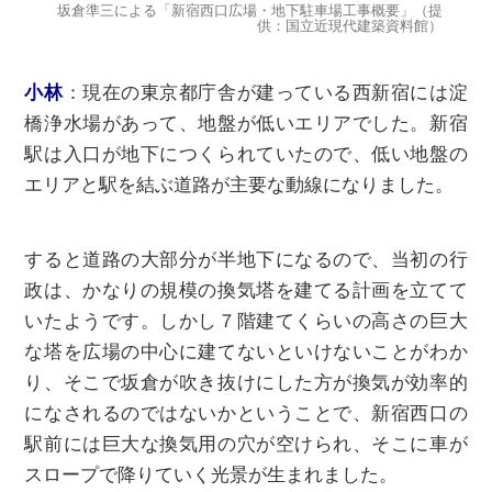
坂倉準三による「新宿西口広場・地下駐車場工事概要」（提
供：国立近現代建築資料館）
⼩林
：
現在の東京都庁舎が建っている西新宿には淀
橋浄⽔場があって、地盤が低いエリアでした。新宿
駅は⼊⼝が地下につくられていたので、低い地盤の
エリアと駅を結ぶ道路が主要な動線になりました。
すると道路の大部分が半地下になるので、当初の行
政は、かなりの規模の換気塔を建てる計画を立てて
いたようです。しかし７階建てくらいの⾼さの巨大
な塔を広場の中心に建てないといけないことがわか
り、そこで坂倉が吹き抜けにした⽅が換気が効率的
になされるのではないかということで、新宿西口の
駅前には巨大な換気用の穴が空けられ、そこに⾞が
スロープで降りていく光景が生まれました。