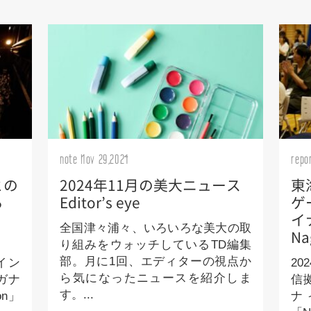
note Nov 29,2024
repo
との
2024年11月の美大ニュース
東
る
Editor’s eye
ゲ
イ
全国津々浦々、いろいろな美大の取
N
り組みをウォッチしているTD編集
部。月に1回、エディターの視点か
イン
2
ら気になったニュースを紹介しま
ガナ
信
す。...
n」
ナ