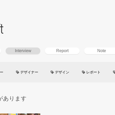
t
Interview
Report
Note
ー
デザイナー
デザイン
レポート
ン
超小型モビリティ
美大生
UXデザイン
があります
というしごと
TOYOTA
電動キックスクーター
イン
Mazda
根津孝太
秋田公立美術大学