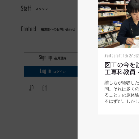
Staff
スタッフ
AXIS
Contact
編集部へのお問い合わせ
#art&craft Feb 27,20
Sign up
会員登録
図工の今を訪ね
工専科教員
Log in
ログイン
誰しもが経験し
JP
EN
間。それは多く
ること」の原体
るはずだ。しかしそ