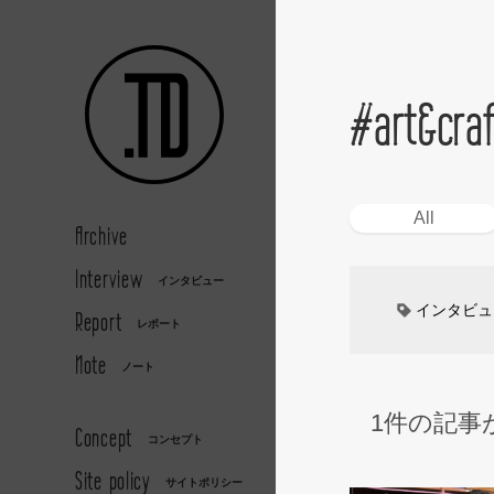
#art&craf
All
Archive
Interview
インタビュー
インタビュ
Report
レポート
Note
カーデザイ
ノート
1件の記事
デザイナー
Concept
コンセプト
Site policy
キッズデザ
サイトポリシー