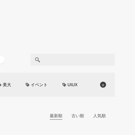
美大
イベント
UIUX
＋
モノローグ
京都芸術大学
CAR STYLING
TomMatano
編集部トーク
miata