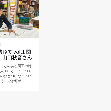
25
て vol.1 図
・山口秋音さん
たことのある図工の時
の人々にとって「つく
験のひとつになってい
こでは何が...