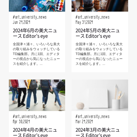
#art_university_news
#art_university_news
Jun 24,2024
May 31,2024
2024年6月の美大ニュ
2024年5月の美大ニュ
ース Editor’s eye
ース Editor’s eye
全国津々浦々、いろいろな美大
全国津々浦々、いろいろな美大
の取り組みをウォッチしている
の取り組みをウォッチしている
TD編集部。月に1回、エディタ
TD編集部。月に1回、エディタ
ーの視点から気になったニュー
ーの視点から気になったニュー
スを紹介します。...
スを紹介します。...
#art_university_news
#art_university_news
Apr 30,2024
Mar 24,2024
2024年4月の美大ニュ
2024年3月の美大ニュ
ース Editor’s eye
ース Editor’s eye