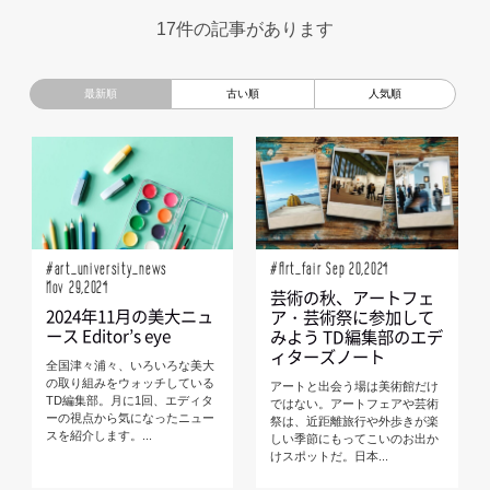
超小型モビリティ
美大生
UXデザイン
モノローグ
17件の記事があります
京都芸術大学
デザイナーというしごと
TOYOTA
電動キックスクーター
CAR STYLING
TomMatano
キッズデザイン
Mazda
根津孝太
秋田公立美術大学
編集部トーク
miata
AXIS
#art_university_news
#Art_fair Sep 20,2024
Nov 29,2024
芸術の秋、アートフェ
2024年11月の美大ニュ
ア・芸術祭に参加して
ース Editor’s eye
みよう TD編集部のエデ
ィターズノート
全国津々浦々、いろいろな美大
の取り組みをウォッチしている
アートと出会う場は美術館だけ
TD編集部。月に1回、エディタ
ではない。アートフェアや芸術
ーの視点から気になったニュー
祭は、近距離旅行や外歩きが楽
スを紹介します。...
しい季節にもってこいのお出か
けスポットだ。日本...