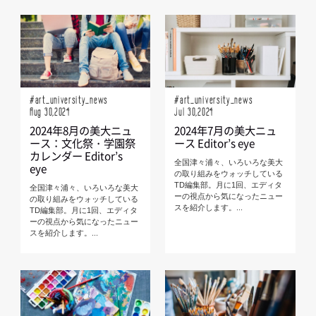
#art_university_news
#art_university_news
Aug 30,2024
Jul 30,2024
2024年8月の美大ニュ
2024年7月の美大ニュ
ース：文化祭・学園祭
ース Editor’s eye
カレンダー Editor’s
全国津々浦々、いろいろな美大
eye
の取り組みをウォッチしている
TD編集部。月に1回、エディタ
全国津々浦々、いろいろな美大
ーの視点から気になったニュー
の取り組みをウォッチしている
スを紹介します。...
TD編集部。月に1回、エディタ
ーの視点から気になったニュー
スを紹介します。...