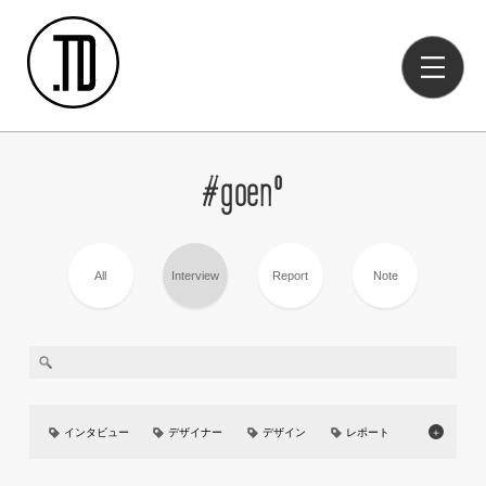
#goen°
All
Interview
Report
Note
インタビュー
デザイナー
デザイン
レポート
＋
美大
イベント
UIUX
カーデザイン