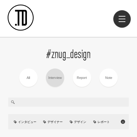
#znug_design
All
Interview
Report
Note
インタビュー
デザイナー
デザイン
レポート
＋
美大
イベント
UIUX
カーデザイン