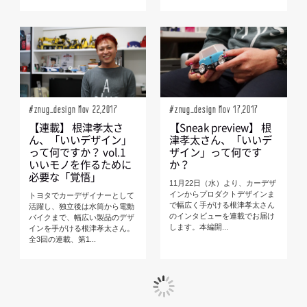
#znug_design Nov 22,2017
#znug_design Nov 17,2017
【連載】 根津孝太さ
【Sneak preview】 根
ん、「いいデザイン」
津孝太さん、「いいデ
って何ですか？ vol.1
ザイン」って何です
いいモノを作るために
か？
必要な「覚悟」
11月22日（水）より、カーデザ
インからプロダクトデザインま
トヨタでカーデザイナーとして
で幅広く手がける根津孝太さん
活躍し、独立後は水筒から電動
のインタビューを連載でお届け
バイクまで、幅広い製品のデザ
します。本編開...
インを手がける根津孝太さん。
全3回の連載、第1...