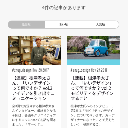
超小型モビリティ
美大生
UXデザイン
モノローグ
4件の記事があります
京都芸術大学
デザイナーというしごと
TOYOTA
電動キックスクーター
CAR STYLING
TomMatano
キッズデザイン
Mazda
根津孝太
秋田公立美術大学
編集部トーク
miata
AXIS
#znug_design Nov 29,2017
#znug_design Nov 24,2017
【連載】根津孝太さ
【連載】根津孝太さ
ん、「いいデザイン」
ん、「いいデザイン」
って何ですか？ vol.3
って何ですか？ vol.2
アイデアを引き出すコ
モビリティをデザイン
ミュニケーション
すること
全3回でお送りする根津孝太さ
根津孝太氏へのインタビュー、
んインタビュー。最終回となる
第2回は「モビリティのデザイ
今回は、会議をクリエイティブ
ン」について伺います。カーデ
にするコツについてお話を聞き
ザイナーになったことで見えた
ました。「マーケテ...
という「移動するこ...