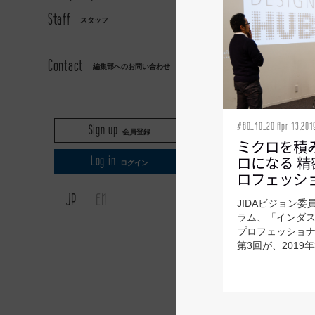
Staff
スタッフ
AXIS
Contact
編集部へのお問い合わせ
#60_40_20 Apr 13,201
Sign up
会員登録
ミクロを積
ロになる 
Log in
ログイン
ロフェッシ
JP
EN
JIDAビジョン
ラム、「インダ
プロフェッショ
第3回が、2019年3