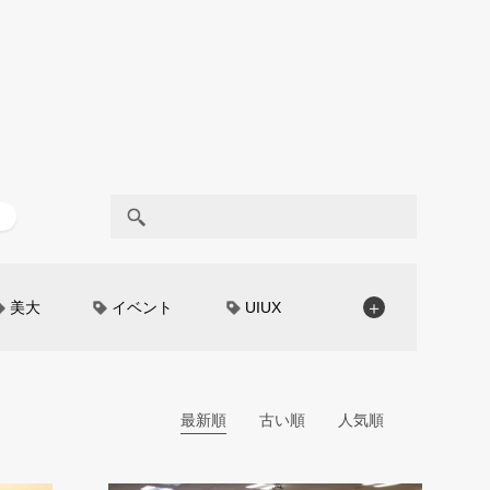
美大
イベント
UIUX
＋
モノローグ
京都芸術大学
CAR STYLING
TomMatano
編集部トーク
miata