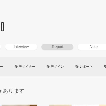
20
Interview
Report
Note
ー
デザイナー
デザイン
レポート
ン
超小型モビリティ
美大生
UXデザイン
があります
というしごと
TOYOTA
電動キックスクーター
イン
Mazda
根津孝太
秋田公立美術大学