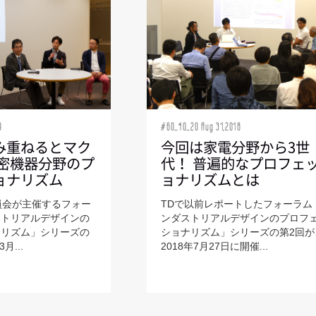
9
#60_40_20 Aug 31,2018
み重ねるとマク
今回は家電分野から3世
精密機器分野のプ
代！ 普遍的なプロフェ
ョナリズム
ョナリズムとは
委員会が主催するフォー
TDで以前レポートしたフォーラム
ストリアルデザインの
ンダストリアルデザインのプロフ
ナリズム」シリーズの
ショナリズム」シリーズの第2回が
月...
2018年7月27日に開催...