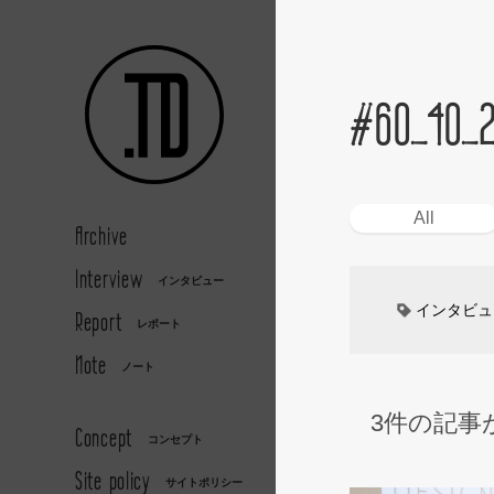
#60_40_
All
Archive
Interview
インタビュー
インタビュ
Report
レポート
Note
カーデザイ
ノート
3件の記事
デザイナー
Concept
コンセプト
Site policy
キッズデザ
サイトポリシー