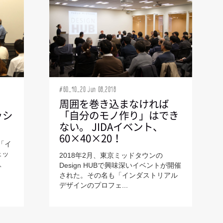
#60_40_20 Jun 08,2018
周囲を巻き込まなければ
ッシ
「自分のモノ作り」はでき
ない。 JIDAイベント、
60×40×20！
「イ
ェッ
2018年2月、東京ミッドタウンの
、
Design HUBで興味深いイベントが開催
された。その名も「インダストリアル
デザインのプロフェ...