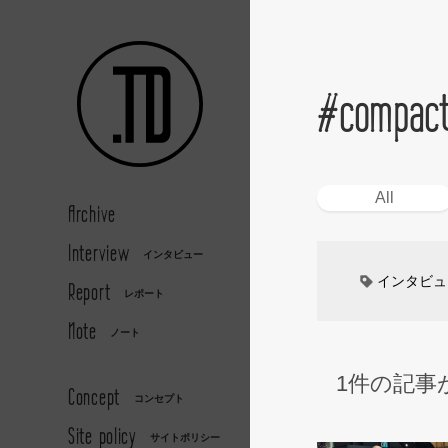
#compac
All
Archive
Interview
インタビュー
インタビュ
Report
レポート
Note
カーデザイ
ノート
1件の記事
デザイナー
Concept
コンセプト
Site policy
キッズデザ
サイトポリシー