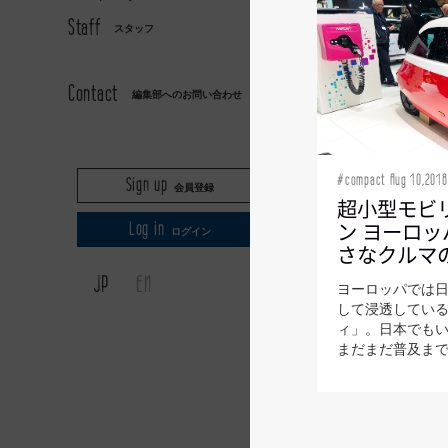
Staff
スタッフ
AXIS
Contact
編集部へのお問い合わせ
#compact Aug 10,2018
Sign up
会員登録
超小型モビ
ン ヨーロ
Log in
ログイン
さなクルマの
JP
EN
ヨーロッパでは
して浸透してい
ィ」。日本でも
まだまだ普及まで