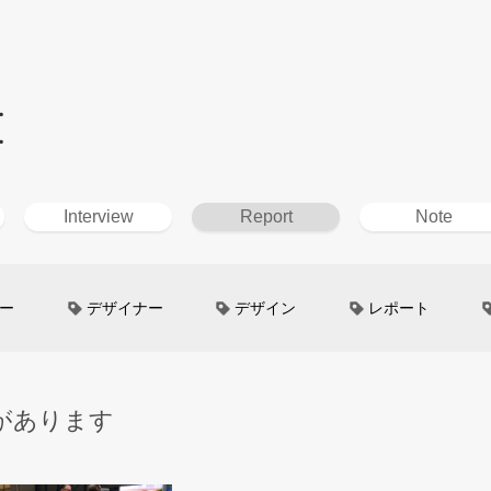
t
Interview
Report
Note
ー
デザイナー
デザイン
レポート
ン
超小型モビリティ
美大生
UXデザイン
があります
というしごと
TOYOTA
電動キックスクーター
イン
Mazda
根津孝太
秋田公立美術大学