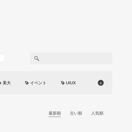
美大
イベント
UIUX
＋
モノローグ
京都芸術大学
CAR STYLING
TomMatano
編集部トーク
miata