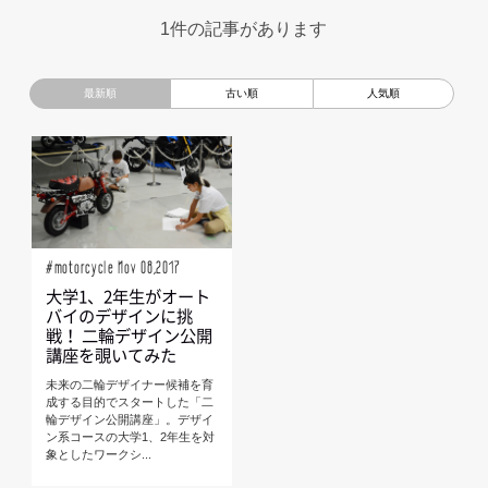
超小型モビリティ
美大生
UXデザイン
モノローグ
1件の記事があります
京都芸術大学
デザイナーというしごと
TOYOTA
電動キックスクーター
CAR STYLING
TomMatano
キッズデザイン
Mazda
根津孝太
秋田公立美術大学
編集部トーク
miata
AXIS
#motorcycle Nov 08,2017
大学1、2年生がオート
バイのデザインに挑
戦！ 二輪デザイン公開
講座を覗いてみた
未来の二輪デザイナー候補を育
成する目的でスタートした「二
輪デザイン公開講座」。デザイ
ン系コースの大学1、2年生を対
象としたワークシ...