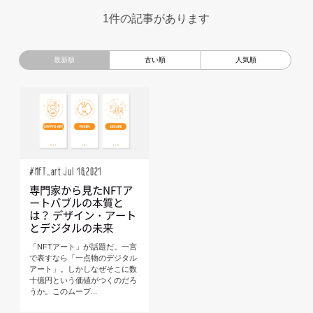
超小型モビリティ
美大生
UXデザイン
モノローグ
1件の記事があります
京都芸術大学
デザイナーというしごと
TOYOTA
電動キックスクーター
CAR STYLING
TomMatano
キッズデザイン
Mazda
根津孝太
秋田公立美術大学
編集部トーク
miata
AXIS
#NFT_art Jul 16,2021
専門家から見たNFTア
ートバブルの本質と
は？ デザイン・アート
とデジタルの未来
「NFTアート」が話題だ。一言
で表すなら「一点物のデジタル
アート」。しかしなぜそこに数
十億円という価値がつくのだろ
うか。このムーブ...