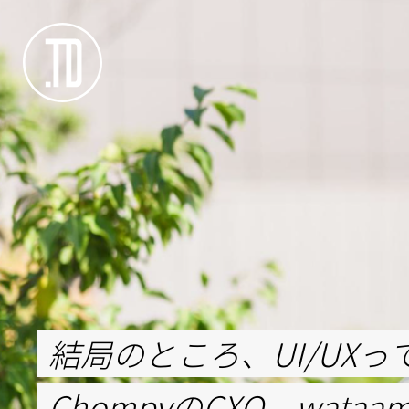
結局のところ、UI/UXって
ChompyのCXO、wat