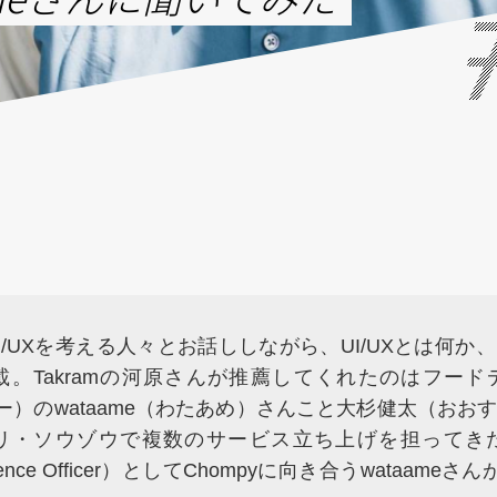
I/UXを考える人々とお話ししながら、UI/UXとは何か
。Takramの河原さんが推薦してくれたのはフー
ピー）のwataame（わたあめ）さんこと大杉健太（お
リ・ソウゾウで複数のサービス立ち上げを担ってき
erience Officer）としてChompyに向き合うwataame