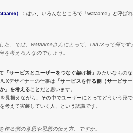
taame）
：はい、いろんなところで「wataame」と呼ば
た。では、wataameさんにとって、UI/UXって何ですか
何を考える人なのでしょう。
Xって「サービスとユーザーをつなぐ架け橋」
みたいなものな
I/UXデザイナーの仕事は
「サービスを作る側（サービサー
か」を考えること
だと思います。
ルを見据えながら、その中でユーザーにとってどういう形で
を考えて実装していく人、という認識です。
を作る側の意思や思想の伝え方、ですか。