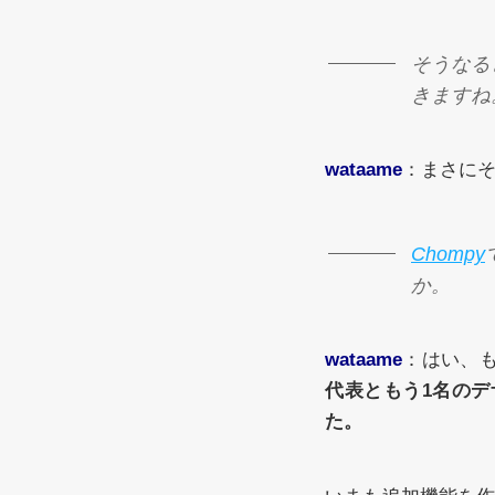
そうなる
きますね
wataame
：まさに
Chompy
か。
wataame
：はい、
代表ともう1名の
た。