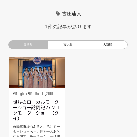
超小型モビリティ
美大生
UXデザイン
モノローグ
古庄速人
京都芸術大学
デザイナーというしごと
TOYOTA
1件の記事があります
電動キックスクーター
CAR STYLING
TomMatano
キッズデザイン
Mazda
根津孝太
秋田公立美術大学
編集部トーク
miata
AXIS
#Bangkok2018 Aug 03,2018
世界のローカルモータ
ーショー訪問記 バンコ
クモーターショー（タ
イ）
自動車市場のあるところにモー
ターショーあり。世界中のあら
ゆる国で、モーターショーは開