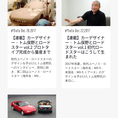
#Miata Dec 29,2017
#Miata Dec 22,2017
【連載】カーデザイナ
【連載】カーデザイナ
ー・トム俣野とロード
ー・トム俣野とロード
スター vol.2 プロトタ
スター vol.1 初代ロー
イプ完成から量産まで
ドスターはこうして生
まれた
初代ユーノス・ロードスターの
デザインを手がけたトム俣野氏
2017年初夏。初代ユーノス・ロ
へのインタビュー。前回に続
ードスター（海外名：MX-5 、
き、第二回はユーノス・ロード
米国名：MX-5 ミアータ）のデ
スター（海外名：MX...
ザインを手がけたトム俣野氏の
来日に...