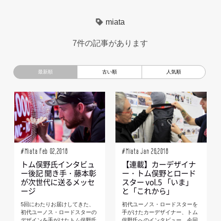
超小型モビリティ
美大生
UXデザイン
モノローグ
miata
京都芸術大学
デザイナーというしごと
TOYOTA
7件の記事があります
電動キックスクーター
CAR STYLING
TomMatano
キッズデザイン
Mazda
根津孝太
秋田公立美術大学
編集部トーク
miata
AXIS
#Miata Feb 02,2018
#Miata Jan 26,2018
トム俣野氏インタビュ
【連載】カーデザイナ
ー後記 聞き手・藤本彰
ー・トム俣野とロード
が次世代に送るメッセ
スター vol.5 「いま」
ージ
と「これから」
5回にわたりお届けしてきた、
初代ユーノス・ロードスターを
初代ユーノス・ロードスターの
手がけたカーデザイナー、トム
デザインを手がけたトム俣野氏
俣野氏へのインタビュー。今回