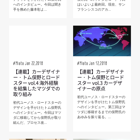
へのインタビュー。今回は聞き
はいよいよ最終回。現在、サン
手を務めた藤本彰よ...
フランシスコのアカ...
#Miata Jan 22,2018
#Miata Jan 12,2018
【連載】カーデザイナ
【連載】カーデザイナ
ー・トム俣野とロード
ー・トム俣野とロード
スター vol.4 海外経験
スター vol.3 カーデザ
を結集したマツダでの
イナーの原点
取り組み
初代ユーノス・ロードスターの
デザインを手がけたトム俣野氏
初代ユーノス・ロードスターの
へのインタビュー。第三回はマ
デザインを手がけたトム俣野氏
ツダに移籍するまでの俣野氏の
へのインタビュー。今回はマツ
あゆみを振り返る。...
ダに移籍してから俣野氏が取り
組んだ、プロセス改...