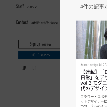
Staff
4件の記事
スタッフ
AXIS
Contact
編集部へのお問い合わせ
Sign up
会員登録
Log in
ログイン
#robot_design Jul 27,
JP
EN
【連載】「
日常」をデ
vol.3 モ
代のデザイ
フラワー・ロボ
ットデザイナー
つや）氏へのイ