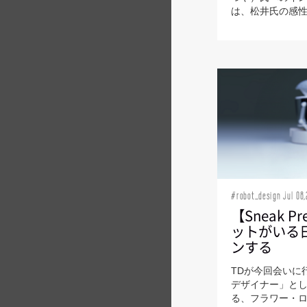
は、松井氏の感性の
#robot_design Jul 08,
【Sneak P
ットがいる
ンする
TDが今回会いに
デザイナー」と
る、フラワー・