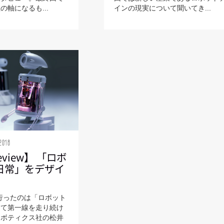
軸になるも...
インの現実について聞いてき...
2018
review】 「ロボ
日常」をデザイ
行ったのは「ロボット
して第一線を走り続け
ロボティクス社の松井