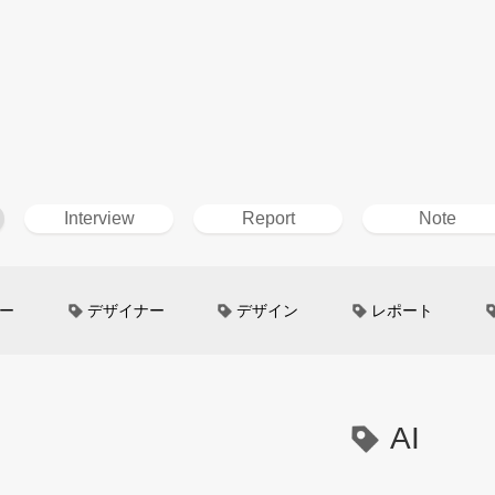
Interview
Report
Note
ー
デザイナー
デザイン
レポート
ン
超小型モビリティ
美大生
UXデザイン
というしごと
TOYOTA
電動キックスクーター
AI
イン
Mazda
根津孝太
秋田公立美術大学