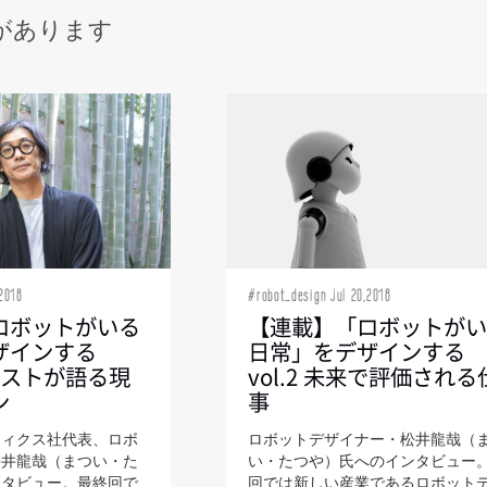
があります
2018
#robot_design Jul 20,2018
ロボットがいる
【連載】「ロボットが
ザインする
日常」をデザインする
ダニストが語る現
vol.2 未来で評価される
ン
事
ティクス社代表、ロボ
ロボットデザイナー・松井龍哉（
松井龍哉（まつい・た
い・たつや）氏へのインタビュー。
ンタビュー。最終回で
回では新しい産業であるロボット