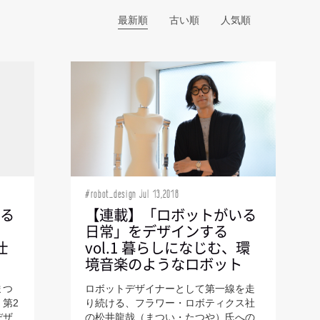
#robot_design Jul 13,2018
いる
【連載】「ロボットがいる
日常」をデザインする
仕
vol.1 暮らしになじむ、環
境音楽のようなロボット
まつ
ロボットデザイナーとして第一線を走
第2
り続ける、フラワー・ロボティクス社
デザ
の松井龍哉（まつい・たつや）氏への