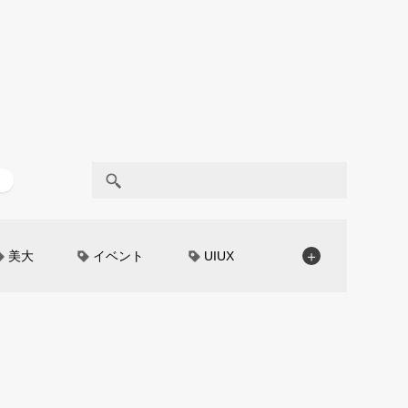
美大
イベント
UIUX
＋
モノローグ
京都芸術大学
CAR STYLING
TomMatano
編集部トーク
miata