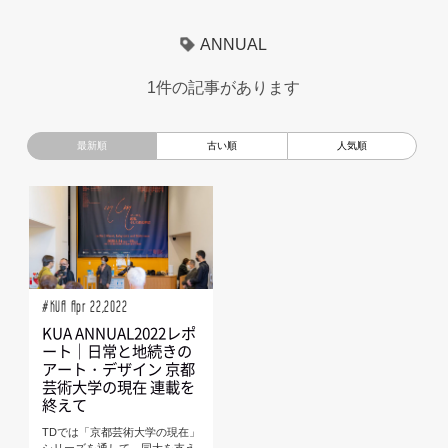
超小型モビリティ
美大生
UXデザイン
モノローグ
ANNUAL
京都芸術大学
デザイナーというしごと
TOYOTA
1件の記事があります
電動キックスクーター
CAR STYLING
TomMatano
キッズデザイン
Mazda
根津孝太
秋田公立美術大学
編集部トーク
miata
AXIS
#KUA Apr 22,2022
KUA ANNUAL2022レポ
ート｜日常と地続きの
アート・デザイン 京都
芸術大学の現在 連載を
終えて
TDでは「京都芸術大学の現在」