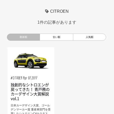
超小型モビリティ
美大生
UXデザイン
モノローグ
CITROEN
京都芸術大学
デザイナーというしごと
TOYOTA
1件の記事があります
電動キックスクーター
CAR STYLING
TomMatano
キッズデザイン
Mazda
根津孝太
秋田公立美術大学
編集部トーク
miata
AXIS
#CITROEN Apr 07,2017
独創的なシトロエンが
戻ってきた！ 青戸務の
カーデザイン大賞解説
vol.1
日本カーデザイン大賞、ゴール
デンマーカー賞 量産車部門を受
賞したシトロエンC4カクタス