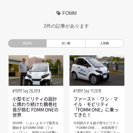
超小型モビリティ
美大生
UXデザイン
モノローグ
FOMM
京都芸術大学
デザイナーというしごと
TOYOTA
2件の記事があります
電動キックスクーター
CAR STYLING
TomMatano
キッズデザイン
Mazda
根津孝太
秋田公立美術大学
編集部トーク
miata
AXIS
#FOMM Sep 28,2018
#FOMM Sep 14,2018
小型モビリティの設計
ファースト・ワン・マ
に携わり続けた鶴巻社
イル・モビリティ
長が挑む FOMM ONEの
「FOMM ONE」に乗っ
世界
てきた！
2019年、いよいよタイで販売を
今回紹介する超小型モビリティ
開始するFOMM ONE（フォ
「FOMM ONE」。水陸両用で
ム・ワン）。前回はその試乗レ
「未来のEV」として話題になっ