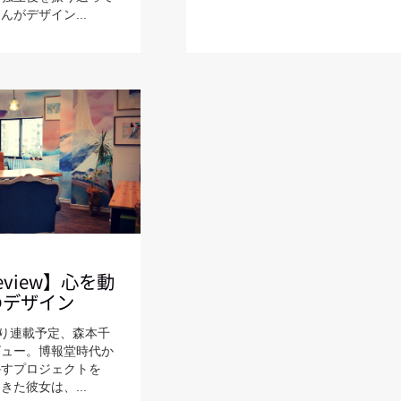
がデザイン...
review】心を動
°のデザイン
より連載予定、森本千
ビュー。博報堂時代か
かすプロジェクトを
た彼女は、...