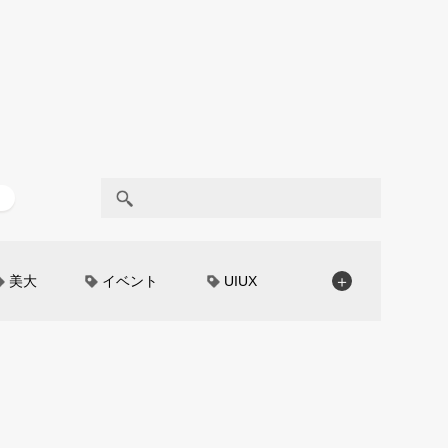
美大
イベント
UIUX
＋
モノローグ
京都芸術大学
CAR STYLING
TomMatano
編集部トーク
miata