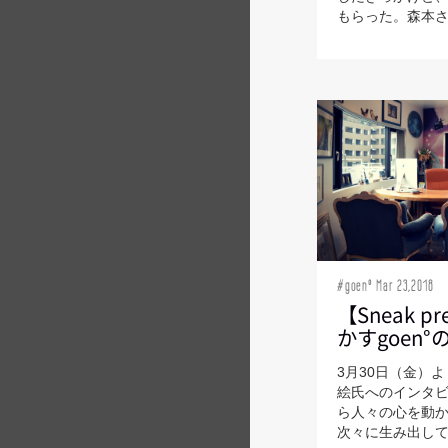
もらった。森本さん
#goen° Mar 23,2018
【Sneak p
かすgoen
3月30日（金）
絵氏へのインタ
ら人々の心を動
次々に生み出してき