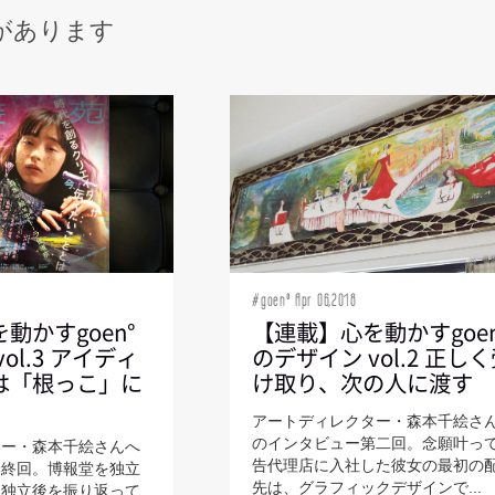
があります
#goen° Apr 06,2018
動かすgoen°
【連載】心を動かすgoen
ol.3 アイディ
のデザイン vol.2 正し
は「根っこ」に
け取り、次の人に渡す
アートディレクター・森本千絵さ
のインタビュー第二回。念願叶っ
ター・森本千絵さんへ
告代理店に入社した彼女の最初の
最終回。博報堂を独立
先は、グラフィックデザインで...
、独立後を振り返って