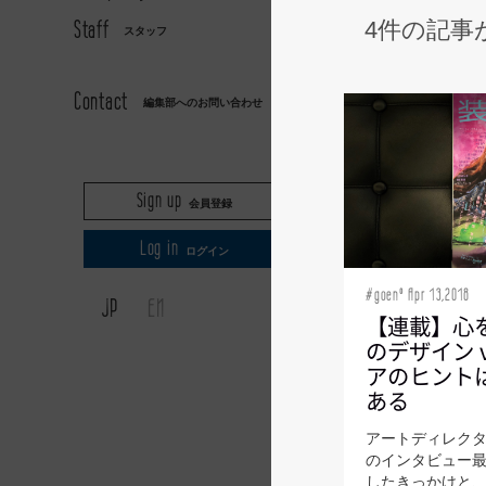
Staff
4件の記事
スタッフ
AXIS
Contact
編集部へのお問い合わせ
Sign up
会員登録
Log in
ログイン
#goen° Apr 13,2018
JP
EN
【連載】心を
のデザイン v
アのヒント
ある
アートディレク
のインタビュー
したきっかけと