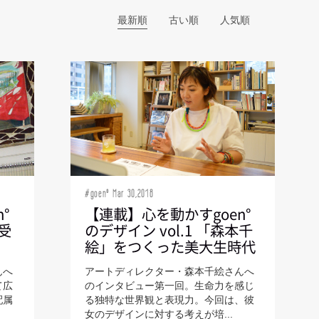
#goen° Mar 30,2018
°
【連載】心を動かすgoen°
く受
のデザイン vol.1 「森本千
絵」をつくった美大生時代
んへ
アートディレクター・森本千絵さんへ
て広
のインタビュー第一回。生命力を感じ
配属
る独特な世界観と表現力。今回は、彼
女のデザインに対する考えが培...