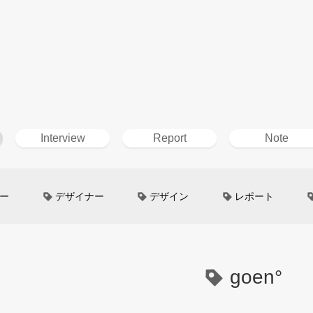
Interview
Report
Note
ー
デザイナー
デザイン
レポート
ン
超小型モビリティ
美大生
UXデザイン
というしごと
TOYOTA
電動キックスクーター
goen°
イン
Mazda
根津孝太
秋田公立美術大学