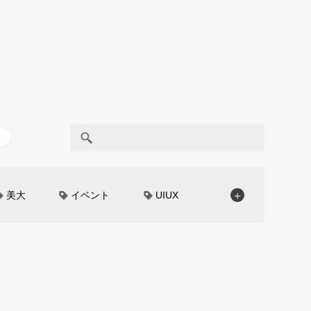
美大
イベント
UIUX
＋
モノローグ
京都芸術大学
CAR STYLING
TomMatano
編集部トーク
miata