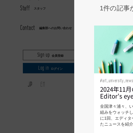
Staff
1件の記事
スタッフ
AXIS
Contact
編集部へのお問い合わせ
Sign up
会員登録
Log in
ログイン
#art_university_news
JP
EN
2024年1
Editor’s ey
全国津々浦々、
組みをウォッチし
に1回、エディタ
たニュースを紹介し