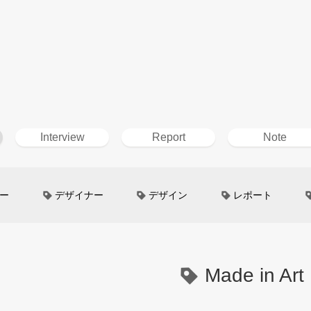
Interview
Report
Note
ー
デザイナー
デザイン
レポート
ン
超小型モビリティ
美大生
UXデザイン
というしごと
TOYOTA
電動キックスクーター
Made in Art
イン
Mazda
根津孝太
秋田公立美術大学