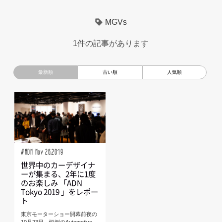
超小型モビリティ
美大生
UXデザイン
モノローグ
MGVs
京都芸術大学
デザイナーというしごと
TOYOTA
1件の記事があります
電動キックスクーター
CAR STYLING
TomMatano
キッズデザイン
Mazda
根津孝太
秋田公立美術大学
編集部トーク
miata
AXIS
#ADN Nov 26,2019
世界中のカーデザイナ
ーが集まる、2年に1度
のお楽しみ 「ADN
Tokyo 2019 」をレポー
ト
東京モーターショー開幕前夜の