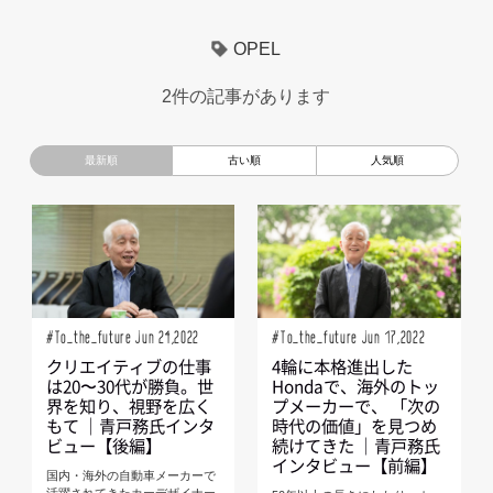
超小型モビリティ
美大生
UXデザイン
モノローグ
OPEL
京都芸術大学
デザイナーというしごと
TOYOTA
2件の記事があります
電動キックスクーター
CAR STYLING
TomMatano
キッズデザイン
Mazda
根津孝太
秋田公立美術大学
編集部トーク
miata
AXIS
#To_the_future Jun 24,2022
#To_the_future Jun 17,2022
クリエイティブの仕事
4輪に本格進出した
は20〜30代が勝負。世
Hondaで、海外のトッ
界を知り、視野を広く
プメーカーで、 「次の
もて ｜青戸務氏インタ
時代の価値」を見つめ
ビュー【後編】
続けてきた ｜青戸務氏
インタビュー【前編】
国内・海外の自動車メーカーで