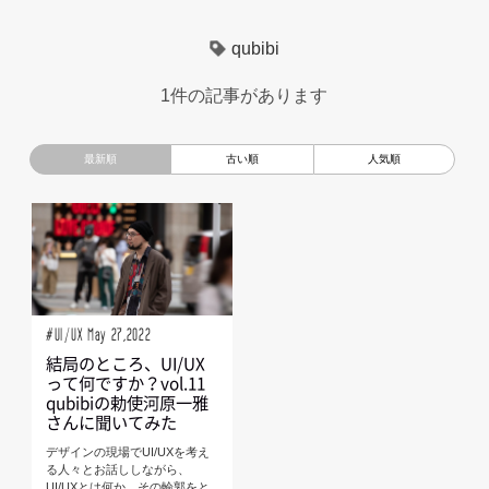
超小型モビリティ
美大生
UXデザイン
モノローグ
qubibi
京都芸術大学
デザイナーというしごと
TOYOTA
1件の記事があります
電動キックスクーター
CAR STYLING
TomMatano
キッズデザイン
Mazda
根津孝太
秋田公立美術大学
編集部トーク
miata
AXIS
#UI/UX May 27,2022
結局のところ、UI/UX
って何ですか？vol.11
qubibiの勅使河原一雅
さんに聞いてみた
デザインの現場でUI/UXを考え
る人々とお話ししながら、
UI/UXとは何か、その輪郭をと