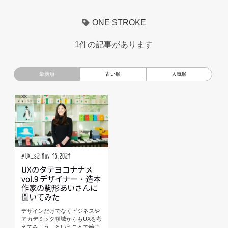
超小型モビリティ
美大生
UXデザイン
モノローグ
ONE STROKE
京都芸術大学
デザイナーというしごと
TOYOTA
1件の記事があります
電動キックスクーター
CAR STYLING
TomMatano
キッズデザイン
Mazda
根津孝太
秋田公立美術大学
編集部トーク
miata
AXIS
#UX_s2 Nov 15,2024
UXのタテヨコナナメ
vol.9 デザイナー・造本
作家の駒形あいさんに
聞いてみた
デザインだけでなくビジネスや
アカデミック領域からもUXを考
えてみよう、ということで始ま